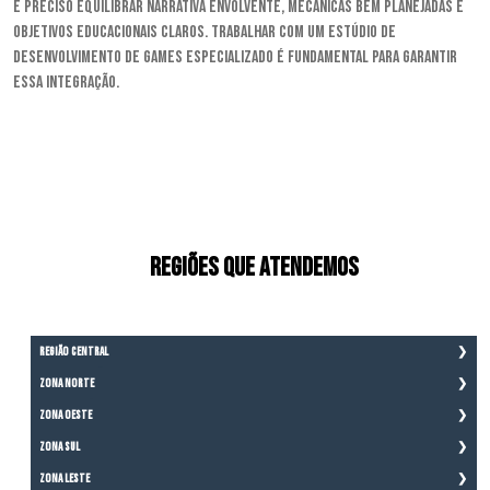
É preciso equilibrar narrativa envolvente, mecânicas bem planejadas e
objetivos educacionais claros. Trabalhar com um estúdio de
desenvolvimento de games especializado é fundamental para garantir
essa integração.
Regiões que atendemos
Região Central
Aclimação
Zona Norte
Bela Vista
Brasilândia
Zona Oeste
Bom Retiro
Cachoeirinha
Brás
Água Branca
Zona Sul
Casa Verde
Cambuci
Bairro do Limão
Imirim
Aeroporto
Zona Leste
Centro
Barra Funda