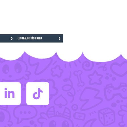
Litoral de São Paulo
sul
Bertioga
 Campo
Cananéia
Caraguatatuba
Cubatão
Guarujá
Ilha Comprida
Iguape
Ilhabela
Itanhaém
Mongaguá
Riviera de São Lourenço
erra
Santos
São Vicente
Praia Grande
Ubatuba
São Sebastião