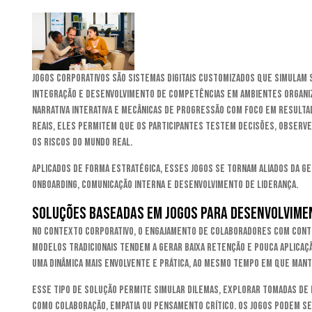
Jogos corporativos são sistemas digitais customizados que simulam
integração e desenvolvimento de competências em ambientes organiz
narrativa interativa e mecânicas de progressão com foco em resulta
reais, eles permitem que os participantes testem decisões, observ
os riscos do mundo real.
Aplicados de forma estratégica, esses jogos se tornam aliados da g
onboarding, comunicação interna e desenvolvimento de liderança.
Soluções baseadas em jogos para desenvolvimen
No contexto corporativo, o engajamento de colaboradores com conteú
Modelos tradicionais tendem a gerar baixa retenção e pouca aplicaçã
uma dinâmica mais envolvente e prática, ao mesmo tempo em que mantê
Esse tipo de solução permite simular dilemas, explorar tomadas de 
como colaboração, empatia ou pensamento crítico. Os jogos podem s