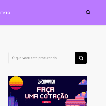
NTATO
Procurando
algo?