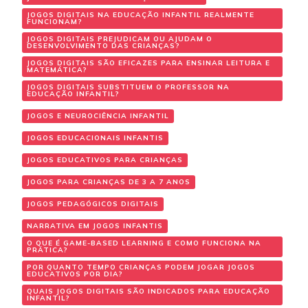
JOGOS DIGITAIS NA EDUCAÇÃO INFANTIL REALMENTE
FUNCIONAM?
JOGOS DIGITAIS PREJUDICAM OU AJUDAM O
DESENVOLVIMENTO DAS CRIANÇAS?
JOGOS DIGITAIS SÃO EFICAZES PARA ENSINAR LEITURA E
MATEMÁTICA?
JOGOS DIGITAIS SUBSTITUEM O PROFESSOR NA
EDUCAÇÃO INFANTIL?
JOGOS E NEUROCIÊNCIA INFANTIL
JOGOS EDUCACIONAIS INFANTIS
JOGOS EDUCATIVOS PARA CRIANÇAS
JOGOS PARA CRIANÇAS DE 3 A 7 ANOS
JOGOS PEDAGÓGICOS DIGITAIS
NARRATIVA EM JOGOS INFANTIS
O QUE É GAME-BASED LEARNING E COMO FUNCIONA NA
PRÁTICA?
POR QUANTO TEMPO CRIANÇAS PODEM JOGAR JOGOS
EDUCATIVOS POR DIA?
QUAIS JOGOS DIGITAIS SÃO INDICADOS PARA EDUCAÇÃO
INFANTIL?