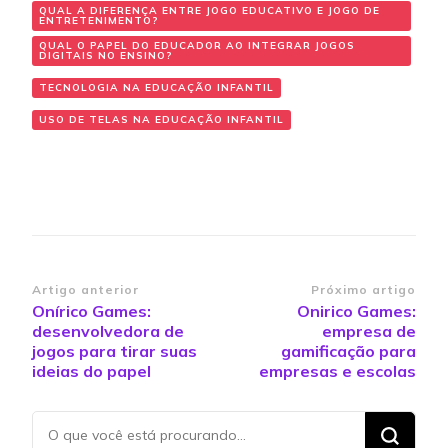
QUAL A DIFERENÇA ENTRE JOGO EDUCATIVO E JOGO DE
ENTRETENIMENTO?
QUAL O PAPEL DO EDUCADOR AO INTEGRAR JOGOS
DIGITAIS NO ENSINO?
TECNOLOGIA NA EDUCAÇÃO INFANTIL
USO DE TELAS NA EDUCAÇÃO INFANTIL
Navegação
Artigo anterior
Próximo artigo
Onírico Games:
Onirico Games:
de
desenvolvedora de
empresa de
post
jogos para tirar suas
gamificação para
ideias do papel
empresas e escolas
Procurando