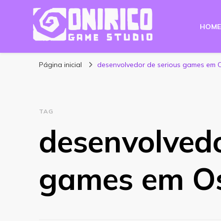
HOME
Blog Onirico Gam
Página inicial
desenvolvedor de serious games em 
TAG
desenvolvedo
games em O