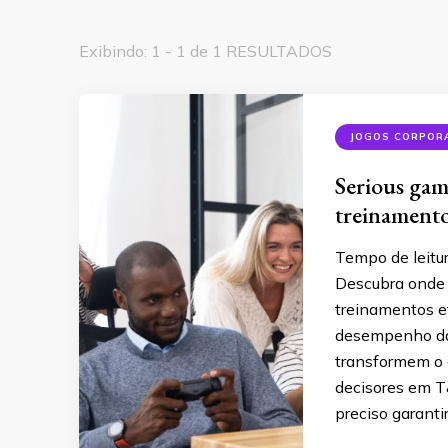
Exibindo: 1 - 1 de 1 RESULTADOS
JOGOS CORPOR
Serious ga
treinamento
Tempo de leitu
Descubra onde 
treinamentos e
desempenho da 
transformem o 
decisores em T
preciso garantir