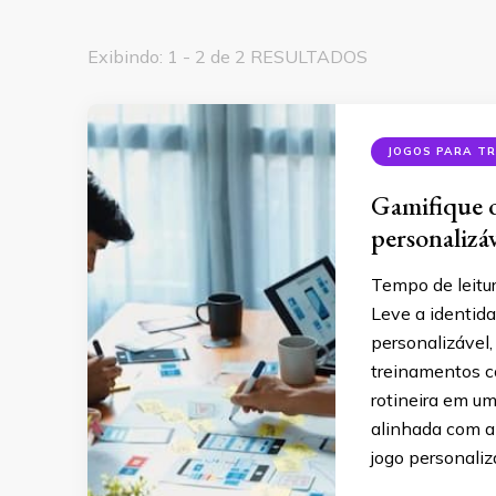
Exibindo: 1 - 2 de 2 RESULTADOS
JOGOS PARA T
Gamifique o
personalizá
Tempo de leitu
Leve a identida
personalizável
treinamentos c
rotineira em um
alinhada com a
jogo personaliz