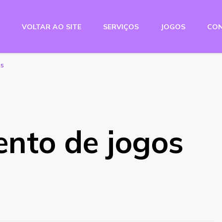
VOLTAR AO SITE
SERVIÇOS
JOGOS
CO
e Studio
is
ento de jogos
s