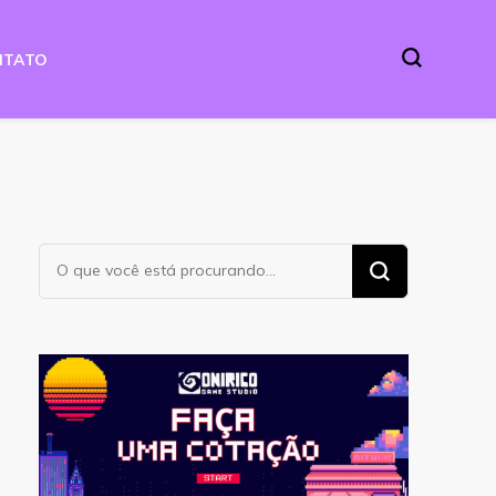
NTATO
Procurando
algo?