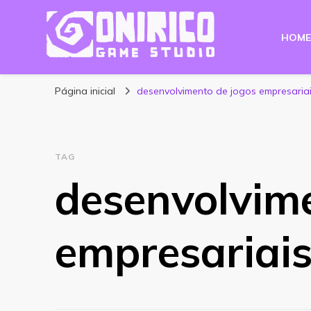
HOME
Blog Onirico Gam
Página inicial
desenvolvimento de jogos empresaria
TAG
desenvolvim
empresariai