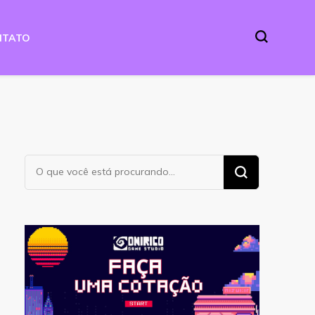
NTATO
Procurando
algo?