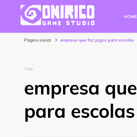
HOME
Blog Onirico Gam
Página inicial
empresa que faz jogos para escolas
TAG
empresa que
para escolas