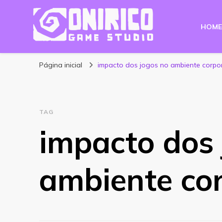
HOME
Blog Onirico Gam
Página inicial
impacto dos jogos no ambiente corpo
TAG
impacto dos 
ambiente co