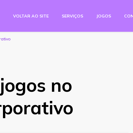
VOLTAR AO SITE
SERVIÇOS
JOGOS
CO
e Studio
rativo
jogos no
rporativo