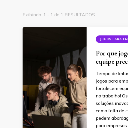
Exibindo: 1 - 1 de 1 RESULTADOS
JOGOS PARA E
Por que jog
equipe prec
Tempo de leitu
Jogos para emp
fortalecem equ
no trabalho! O
soluções inova
como falta de 
pedem abordage
para empresas