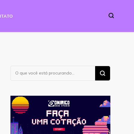
NTATO
Procurando
algo?