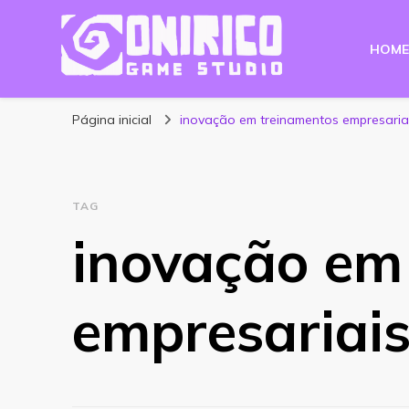
HOME
Blog Onirico Gam
Página inicial
inovação em treinamentos empresaria
TAG
inovação em
empresariai