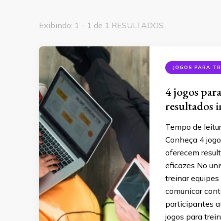
Exibindo: 1 - 1 de 1 RESULTADOS
JOGOS PARA T
4 jogos par
resultados 
Tempo de leitu
Conheça 4 jogos
oferecem result
eficazes No uni
treinar equipe
comunicar cont
participantes a
jogos para tre