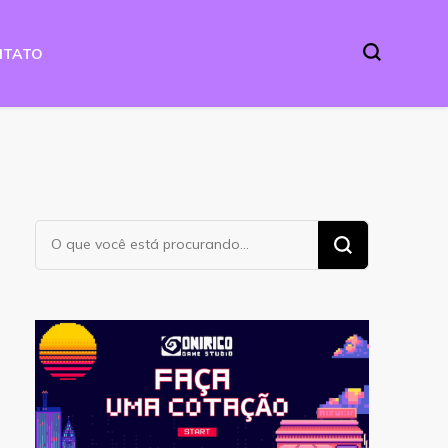
NTATO
Procurando
algo?