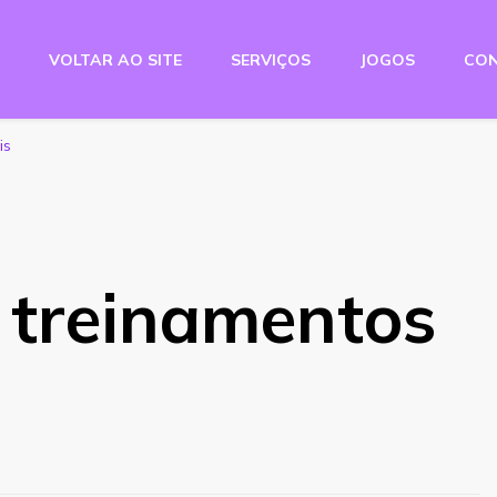
VOLTAR AO SITE
SERVIÇOS
JOGOS
CO
e Studio
is
 treinamentos
s