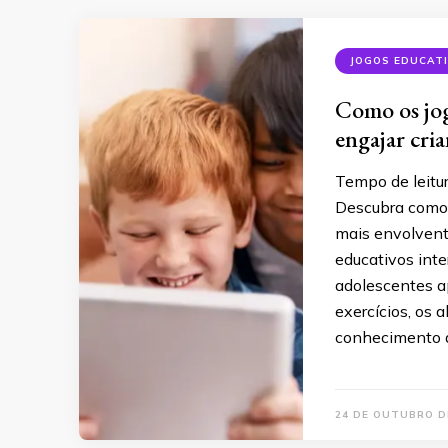
JOGOS EDUCAT
Como os jog
engajar cria
Tempo de leitu
Descubra como 
mais envolvente
educativos int
adolescentes a
exercícios, os 
conhecimento de
24 DE OUTUBRO D