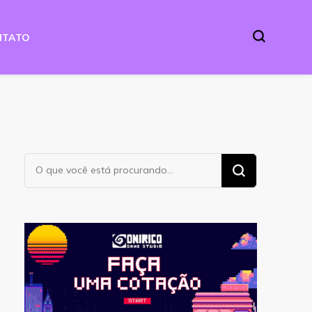
NTATO
Procurando
algo?