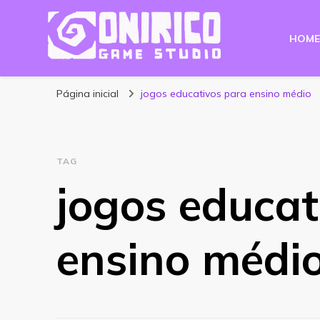
HOME
Blog Onirico Gam
Página inicial
jogos educativos para ensino médio
TAG
jogos educat
ensino médi