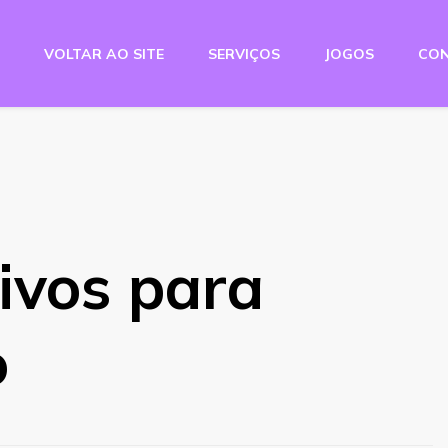
VOLTAR AO SITE
SERVIÇOS
JOGOS
CO
e Studio
ivos para
o