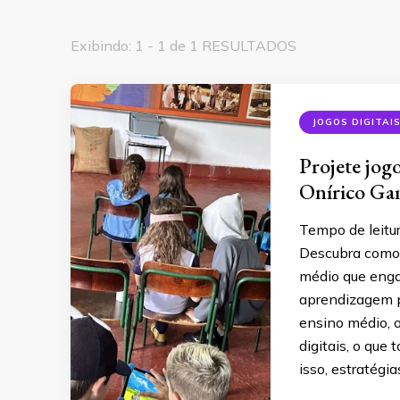
Exibindo: 1 - 1 de 1 RESULTADOS
JOGOS DIGITAI
Projete jog
Onírico Ga
Tempo de leitu
Descubra como 
médio que enga
aprendizagem p
ensino médio, 
digitais, o que
isso, estratégi