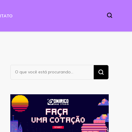
NTATO
Procurando
algo?