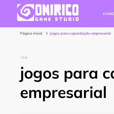
HOME
Blog Onirico Gam
Página inicial
jogos para capacitação empresarial
TAG
jogos para c
empresarial