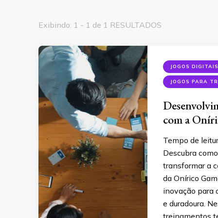
Exibindo: 1 - 1 de 1 RESULTADOS
JOGOS DIGITAI
JOGOS PARA T
Desenvolvim
com a Onír
Tempo de leitu
Descubra como 
transformar a 
da Onírico Gam
inovação para 
e duradoura. N
treinamentos t