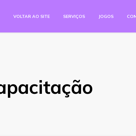
VOLTAR AO SITE
SERVIÇOS
JOGOS
CO
e Studio
apacitação