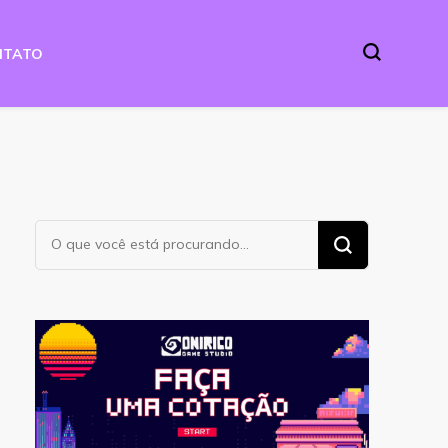
NTATO
Procurando
algo?