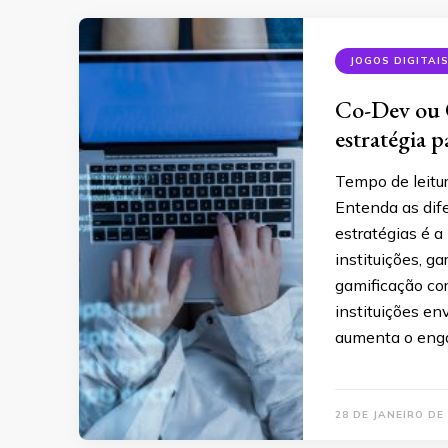
JOGOS DIGITAI
Co-Dev ou 
estratégia p
Tempo de leitu
Entenda as dife
estratégias é 
instituições, g
gamificação co
instituições en
aumenta o eng
28 DE JANEIRO DE