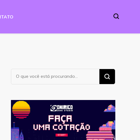
NTATO
Procurando
algo?