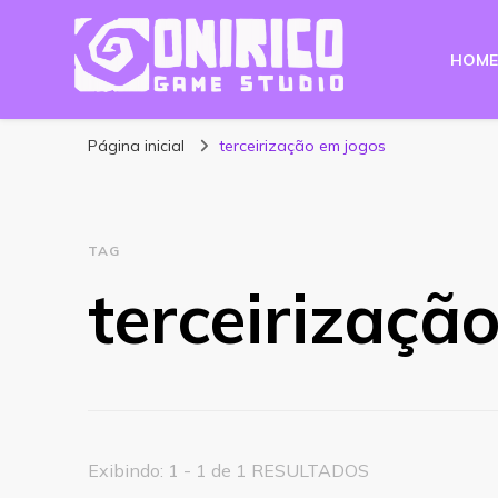
HOME
Blog Onirico Gam
Página inicial
terceirização em jogos
TAG
terceirizaçã
Exibindo: 1 - 1 de 1 RESULTADOS