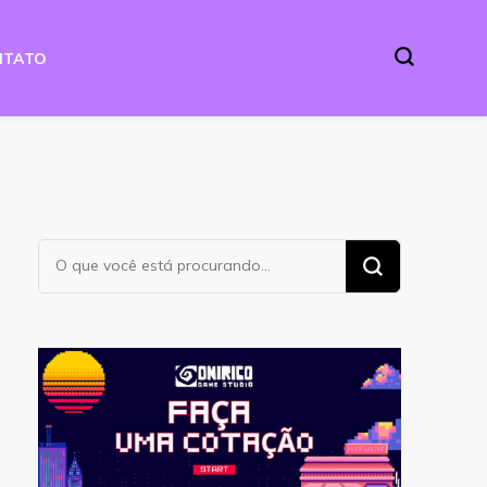
NTATO
Procurando
algo?