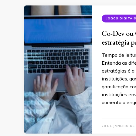
JOGOS DIGITAI
Co-Dev ou 
estratégia p
Tempo de leitu
Entenda as dife
estratégias é 
instituições, g
gamificação co
instituições en
aumenta o eng
28 DE JANEIRO DE