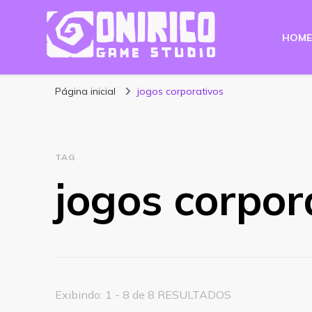
HOME
Blog Onirico Gam
Página inicial
jogos corporativos
TAG
jogos corpor
Exibindo: 1 - 8 de 8 RESULTADOS