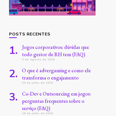
POSTS RECENTES
Jogos corporativos: dúvidas que
todo gestor de RH tem (FAQ)
3 de agosto de 2026
O que é advergaming e como ele
transforma o engajamento
30 de julho de 2026
Co-Dev e Outsourcing em jogos:
perguntas frequentes sobre o
serviço (FAQ)
28 de julho de 2026