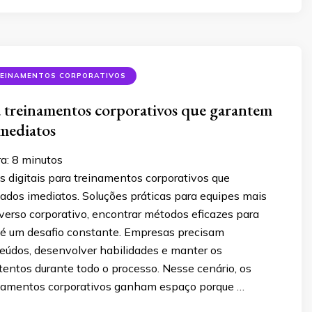
REINAMENTOS CORPORATIVOS
a treinamentos corporativos que garantem
imediatos
ra:
8
minutos
 digitais para treinamentos corporativos que
ados imediatos. Soluções práticas para equipes mais
verso corporativo, encontrar métodos eficazes para
s é um desafio constante. Empresas precisam
eúdos, desenvolver habilidades e manter os
tentos durante todo o processo. Nesse cenário, os
inamentos corporativos ganham espaço porque …