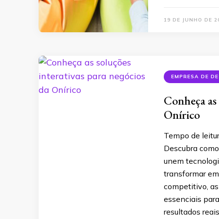
19 DE JUNHO DE 2
EMPRESA DE DE
Conheça as 
Onírico
Tempo de leitu
Descubra como 
unem tecnologia
transformar em
competitivo, as
essenciais para
resultados reai