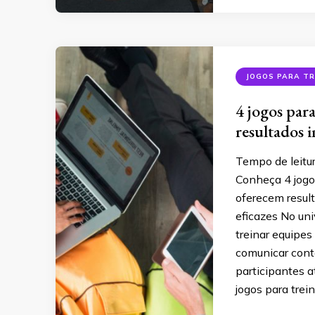
JOGOS PARA T
4 jogos par
resultados 
Tempo de leitu
Conheça 4 jogos
oferecem result
eficazes No uni
treinar equipe
comunicar cont
participantes a
jogos para tre