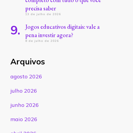
completo com tudo o que você
precisa saber
13 de julho de 2026
Jogos educativos digitais: vale a
pena investir agora?
8 de julho de 2026
Arquivos
agosto 2026
julho 2026
junho 2026
maio 2026