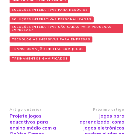
SIMULADORES EMPRESARIAIS
SOLUÇÕES INTERATIVAS PARA NEGÓCIOS
SOLUÇÕES INTERATIVAS PERSONALIZADAS
SOLUÇÕES INTERATIVAS SÃO CARAS PARA PEQUENAS
EMPRESAS?
TECNOLOGIAS IMERSIVAS PARA EMPRESAS
TRANSFORMAÇÃO DIGITAL COM JOGOS
TREINAMENTOS GAMIFICADOS
Navegação
Artigo anterior
Próximo artigo
Projete jogos
Jogos para
de
educativos para
aprendizado: como
post
ensino médio com a
jogos eletrônicos
Onírico Games
podem ajudar na