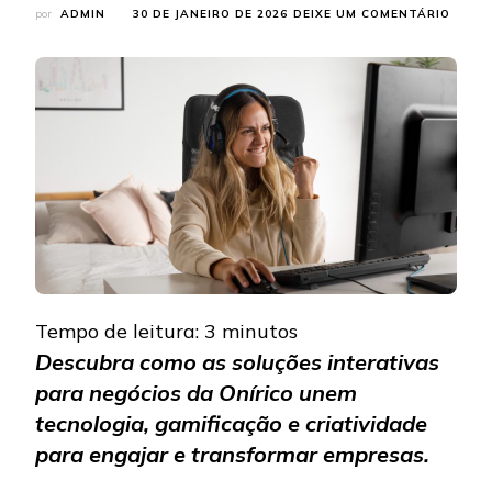
EM
por
ADMIN
30 DE JANEIRO DE 2026
DEIXE UM COMENTÁRIO
CONH
AS
SOLU
INTER
PARA
NEGÓ
DA
ONÍRI
Tempo de leitura:
3
minutos
Descubra como as soluções interativas
para negócios da Onírico unem
tecnologia, gamificação e criatividade
para engajar e transformar empresas.