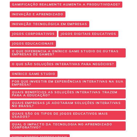
GAMIFICAÇÃO REALMENTE AUMENTA A PRODUTIVIDADE?
INOVAÇÃO E APRENDIZADO
INOVAÇÃO TECNOLÓGICA EM EMPRESAS
JOGOS CORPORATIVOS
JOGOS DIGITAIS EDUCATIVOS
JOGOS EDUCACIONAIS
O QUE DIFERENCIA A ONÍRICO GAME STUDIO DE OUTRAS
EMPRESAS DE GAMES?
O QUE SÃO SOLUÇÕES INTERATIVAS PARA NEGÓCIOS?
ONÍRICO GAME STUDIO
POR QUE INVESTIR EM EXPERIÊNCIAS INTERATIVAS NA SUA
EMPRESA?
QUAIS BENEFÍCIOS AS SOLUÇÕES INTERATIVAS TRAZEM
PARA A EDUCAÇÃO?
QUAIS EMPRESAS JÁ ADOTARAM SOLUÇÕES INTERATIVAS
NO BRASIL?
QUAIS SÃO OS TIPOS DE JOGOS EDUCATIVOS MAIS
USADOS?
QUAL O IMPACTO DA TECNOLOGIA NO APRENDIZADO
CORPORATIVO?