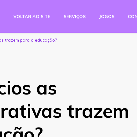
VOLTAR AO SITE
SERVIÇOS
JOGOS
CO
e Studio
ivas trazem para a educação?
cios as
erativas trazem
ação?