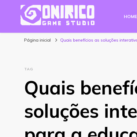
HOME
Blog Onirico Gam
Página inicial
Quais benefícios as soluções interat
TAG
Quais benefí
soluções int
para a educ