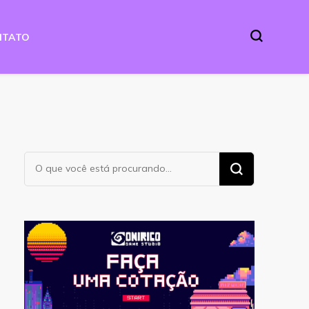
NTATO
Procurando
algo?