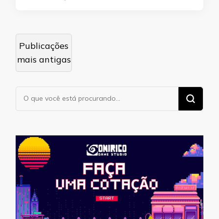
Navegação
Publicações
por
mais antigas
posts
Procurando
algo?