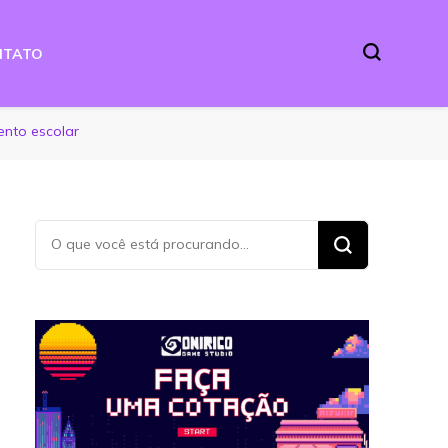
NTATO
ento escolar
Procurando
algo?