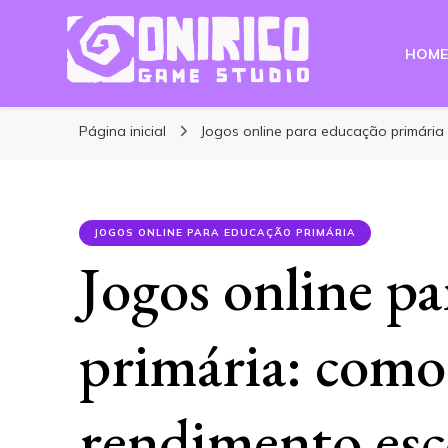
HOME
Blog Onirico Gam
Página inicial
Jogos online para educação primária
JOGOS ONLINE PARA EDUCAÇÃO PRIMÁRIA
Jogos online p
primária: como
rendimento esc