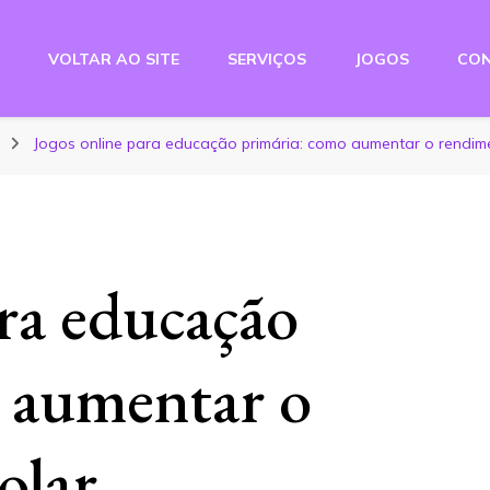
VOLTAR AO SITE
SERVIÇOS
JOGOS
CO
e Studio
Jogos online para educação primária: como aumentar o rendim
ara educação
 aumentar o
olar