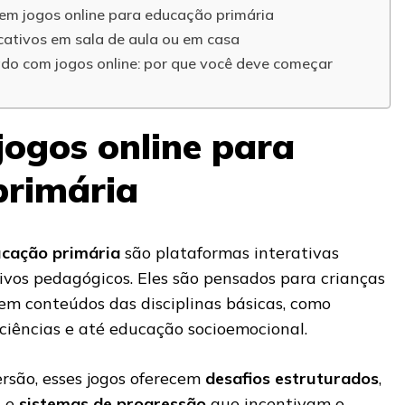
 em jogos online para educação primária
cativos em sala de aula ou em casa
do com jogos online: por que você deve começar
jogos online para
primária
ucação primária
são plataformas interativas
ivos pedagógicos. Eles são pensados para crianças
rem conteúdos das disciplinas básicas, como
ciências e até educação socioemocional.
ersão, esses jogos oferecem
desafios estruturados
,
s
e
sistemas de progressão
que incentivam o