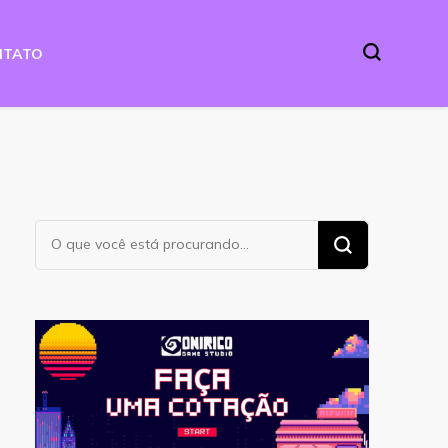
NTATO
Procurando
algo?