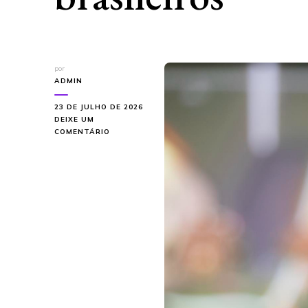
por
ADMIN
23 DE JULHO DE 2026
DEIXE UM
EM
COMENTÁRIO
ONIRICO
GAMES
STUDIO:
EXPLORANDO
O
FUTURO
DOS
GAMES
BRASILEIROS