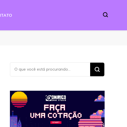
NTATO
Procurando
algo?