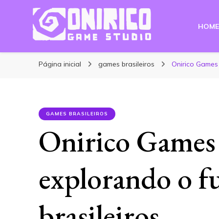
HOME
Blog Onirico Gam
Página inicial
games brasileiros
Onirico Games 
GAMES BRASILEIROS
Onirico Games 
explorando o f
brasileiros