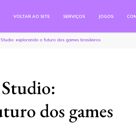
VOLTAR AO SITE
SERVIÇOS
JOGOS
CO
e Studio
Studio: explorando o futuro dos games brasileiros
Studio:
uturo dos games